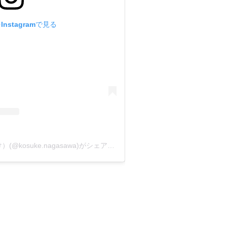
nstagramで見る
長沢 興祐（ながさわ こうすけ）(@kosuke.nagasawa)がシェアした投稿